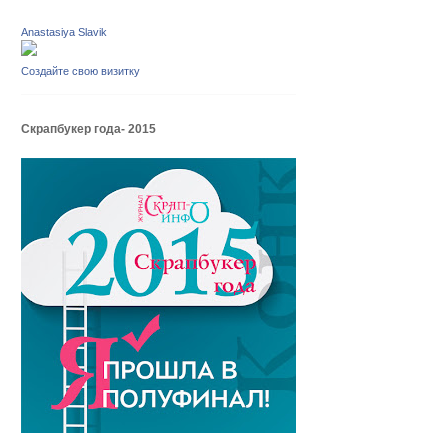
Anastasiya Slavik
Создайте свою визитку
Скрапбукер года- 2015