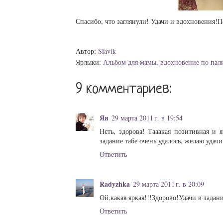
Спасибо, что заглянули! Удачи и вдохновения!П
Автор:
Slavik
Ярлыки:
Альбом для мамы
,
вдохновение по пал
9 комментариев:
Яя
29 марта 2011 г. в 19:54
Нсть, здорова! Тааакая позитивная и я
задание табе очень удалось, желаю удачи
Ответить
Radyzhka
29 марта 2011 г. в 20:09
Ой,какая яркая!!!Здорово!Удачи в задан
Ответить