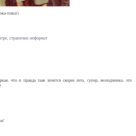
ока-пока))
итре
,
странички неформат
ркая, что и правда таак хочется скорее лета, супер, молодчинка, это
!
ии!