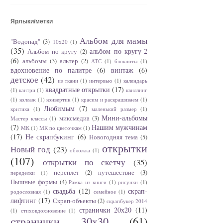
Ярлыки/метки
Альбом для мамы
"Водопад"
(3)
10х20
(1)
(35)
альбом по кругу-2
Альбом по кругу
(2)
(6)
альбомы
(3)
альтер
(2)
АТС
(1)
блокноты
(1)
вдохновение по палитре
(6)
винтаж
(6)
детское
(42)
из ткани
(1)
интервью
(1)
календарь
квадратные открытки
(17)
(1)
кантри
(1)
квиллинг
(1)
коллаж
(1)
конвертик
(1)
красим и раскрашиваем
(1)
Любимым
(7)
критика
(1)
маленький размер
(1)
Мини-альбомы
миксмедиа
(3)
Мастер классы
(1)
(7)
Нашим мужчинам
МК
(1)
МК по цветочкам
(1)
(17)
Не скрапбукинг
(6)
Новогодняя тема
(5)
открытки
Новый год
(23)
обложка
(1)
(107)
открытки по скетчу
(35)
переплет
(2)
путешествие
(3)
переделки
(1)
Пышные формы
(4)
Рамка из книги
(1)
рисунки
(1)
свадьба
(12)
скрап-
родословная
(1)
семейное
(1)
лифтинг
(17)
Скрап-объекты
(2)
скрапбукер 2014
странички 20х20
(11)
(1)
стиховдохновение
(1)
странички 30х30
(61)